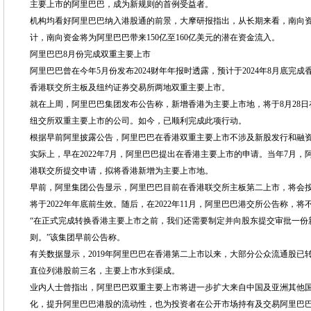
主要上市的阿里巴巴，成为新规则的首例受益者。
机构均看好阿里巴巴纳入港股通的前景，大摩研报指出，从长期来看，南向资
计，南向资金将为阿里巴巴带来150亿至160亿美元的潜在资金流入。
阿里巴巴8月份完成双重主要上市
阿里巴巴曾在今年5月份发布2024财年年报时透露，预计于2024年8月底
香港联交所主板及纽约证券交易所两地双重主要上市。
就在上周，阿里巴巴集团发布公告称，新增香港为主要上市地，将于8月28
纽交所双重主要上市的公司。如今，已顺利完成此项行动。
根据早前阿里披露公告，阿里巴巴在香港双重主要上市不涉及新股发行和融
实际上，早在2022年7月，阿里巴巴提出在香港主要上市的申请。当年7月
港联交所提交申请，拟将香港新增为主要上市地。
早前，阿里集团公告显示，阿里巴巴目前在香港联交所主板第二上市，将会
将于2022年年底前生效。随后，在2022年11月，阿里巴巴港交所公告称，将
“在正式完成转换香港主要上市之前，我们还需要制定并向股东提交审批一份
则。”该集团早前公告称。
有关数据显示，2019年阿里巴巴在香港第二上市以来，大部分公众流通股已
直位列港股前三名，主要上市水到渠成。
业内人士曾指出，阿里巴巴双重主要上市将进一步扩大来自中国及亚洲其他
化，提升阿里巴巴港股的流动性，也为投资者在公开市场持有及交易阿里巴